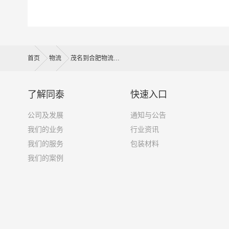
1、以上茂名至合肥物流运费仅为站到站报价(不
备注
2、以上茂名至合肥物流价格仅为零担散货报价、
首页
物流
茂名到合肥物流公司
如何计算茂名至合肥物流费用总报价？
物流费用总报价=茂名提货费用+专线运输费用+合
了解同泰
快速入口
怎么计算专线运输费用？
公司及发展
通知与公告
专线运输费用的计算方式为：单价货物乘以重量或
我们的业务
行业资讯
货物性质确定单价。
我们的服务
包装材料
什么是提货费用（也称接货费、取货费、上门提货
我们的案例
物流公司安排车辆上门把货物运送到专线运输商
节，要确认件数、重量、体积、包装、收货信息等
什么是送货费用？
即送货上门费用。物流公司安排车辆把货物从合肥