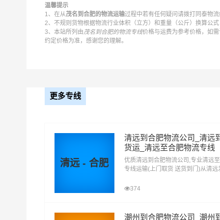
温馨提示
1、在从
茂名到合肥的物流运输
过程中若有任何疑问请拨打同泰物流统
2、不规则货物根据物流行业体积（立方）和重量（公斤）换算公式：
3、本站所列由
茂名到合肥的物流专线
价格与运费为参考价格，如需
约定价格为准，感谢您的理解。
更多专线
清远到合肥物流公司_清远
货运_清远至合肥物流专线
优质清远到合肥物流公司,专业清远
清远 - 合肥
专线运输(上门取货 送货到门)从清
合肥 清远发物流到合肥,一站式清远
达专线物流
374
同泰茂名到合肥物流公司平台优势
潮州到合肥物流公司_潮州