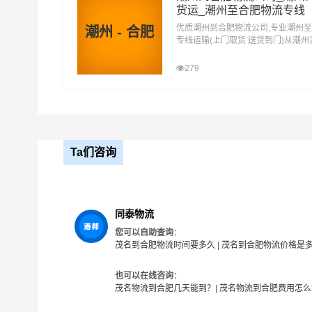
货运_潮州至合肥物流专线
同泰在茂南区,电白区,高州,化州,信宜等地具有优势
优质潮州到合肥物流公司,专业潮州
潮州 - 合肥
专线运输(上门取货 送货到门)从潮
西县,庐江县,巢湖为转运中心，业务覆盖公路汽
合肥 潮州发物流到合肥,一站式潮州
物流，并提供上门取货，送货到门，货物打包，门
达专线物流
279
流专线运输业务，简化了货物操作流程，减少了货
将一如既往地为更多的人和企业提供到更优质的
茂
Ta们咨询
茂名-合肥
起步价格
重
优质
电仪
汽运
元/票
元
同泰物流
您可以自助查询
：
取货
茂名
茂名到合肥物流时间要多久
|
茂名到合肥物流价格是
区域
茂南区,电白区,高州,化州,信宜
也可以在线咨询
：
茂名物流到合肥几天能到？
|
茂名物流到合肥费用怎么
送货
合肥
区域
瑶海区,庐阳区,蜀山区,包河区,长丰县,肥东