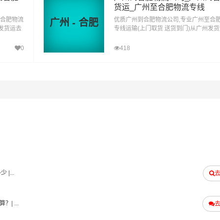
货运_广州至合肥物流专线
的物流网络资源，依靠瑶海区,庐阳区,蜀山区,包河区,长丰县,肥
至合肥物流
优质广州到合肥物流公司,专业广州至合
广州 - 合肥
州发货运去
专线运输(上门取货 送货到门)从广州发
车快运，铁路特快运输，航空货运代理，仓储物流配送，产品物
到合肥直
合肥 广州发物流到合肥,一站式广州到合
到门运输等物流相关增值服务，同时在行业内率先开通茂名至合
达专线物流
0
418
物在途时间，提高了货物流通效率。公司秉承优质服务的核心价
名到合肥物流
专线运输服务。
量报价
体积报价
运输时效
电仪
电仪
电仪
/公斤
元/立方
天
多少
|...
算？
| ...
县,肥西县,庐江县,巢湖