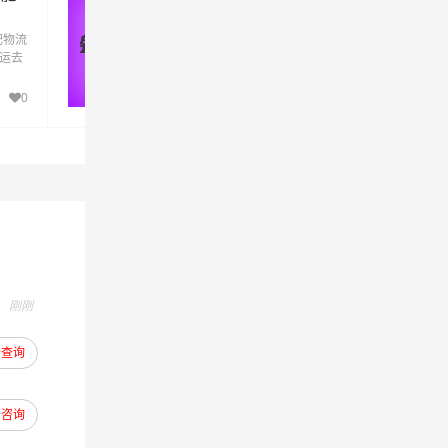
货运_肇庆至合肥物流专线
东县,肥
肥物流
优质肇庆到合肥物流公司,专业肇庆至合肥物
肇庆 - 合肥
货运去
专线运输(上门取货 送货到门)从肇庆发货运
流，项目
肥直
合肥 肇庆发物流到合肥,一站式肇庆到合肥直
肥的物
达专线物流
0
377
值观，
刚刚
去查询
去咨询