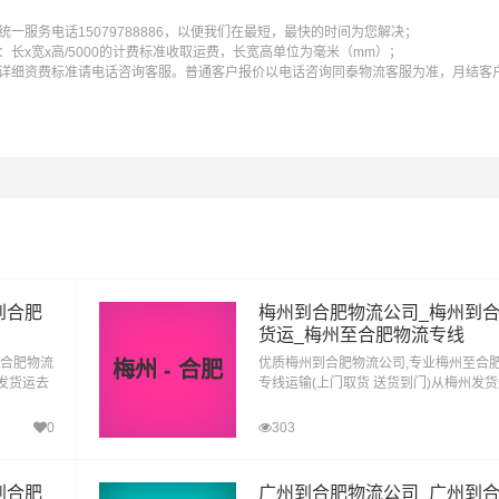
一服务电话15079788886，以便我们在最短，最快的时间为您解决；
长x宽x高/5000的计费标准收取运费，长宽高单位为毫米（mm）；
详细资费标准请电话咨询客服。普通客户报价以电话咨询同泰物流客服为准，月结客
到合肥
梅州到合肥物流公司_梅州到
货运_梅州至合肥物流专线
至合肥物流
优质梅州到合肥物流公司,专业梅州至合
梅州 - 合肥
远发货运去
专线运输(上门取货 送货到门)从梅州发
到合肥直
合肥 梅州发物流到合肥,一站式梅州到合
达专线物流
0
303
到合肥
广州到合肥物流公司_广州到