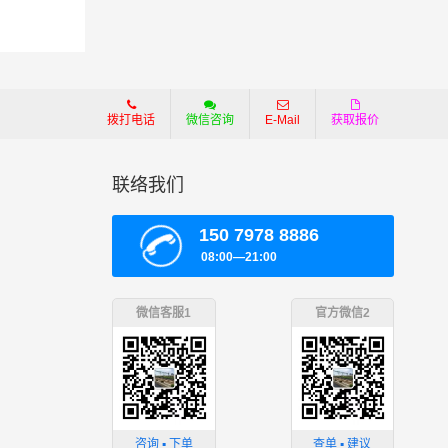
为准！
拨打电话
微信咨询
E-Mail
获取报价
联络我们
，根据
150 7978 8886
08:00—21:00
微信客服1
官方微信2
要的环
。
咨询 ▪ 下单
查单 ▪ 建议