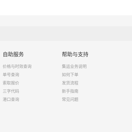
含取货送货存储包装上楼等费用)仅作参考，准确报价请以同泰物流官方客服实际报价单
且时间具有时效性，随季节变动或货物规格略有浮动！
肥送货上门费用。
自助服务
帮助与支持
价格与时效查询
集运业务说明
者体积。先确定货物性质，货物性质可分为重货、重泡货、泡货
单号查询
如何下单
索取报价
发货流程
费）？
三字代码
新手指南
进行配载过程中产生的费用称为提货费。提货过程是发货时很重
港口查询
常见问题
物流基本信息。
物流集散地运送到指定的收货地点，期间产生的费用称为送货费