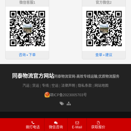
微信客服1
官方微信2
咨询 ▪ 下单
查单 ▪ 建议
同泰物流官方网站
同泰物流官网-高效专线运输,优质物流服务
汽运
|
货运
|
专线
|
空运
|
法律声明
|
隐私条款
|
网站地图
赣ICP备2023005703号
拨打电话
微信咨询
E-Mail
获取报价