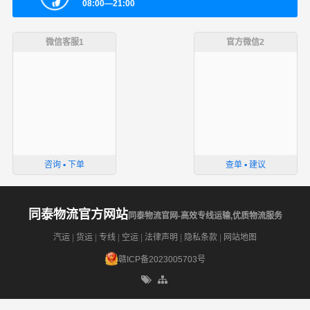
08:00—21:00
微信客服1
官方微信2
咨询 ▪ 下单
查单 ▪ 建议
同泰物流官方网站
同泰物流官网-高效专线运输,优质物流服务
汽运
|
货运
|
专线
|
空运
|
法律声明
|
隐私条款
|
网站地图
赣ICP备2023005703号