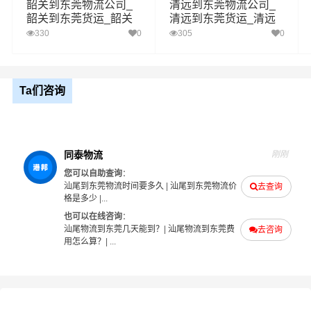
韶关到东莞物流公司_
清远到东莞物流公司_
韶关到东莞货运_韶关
清远到东莞货运_清远
至东莞物流专线
至东莞物流专线
330
0
305
0
如何计算汕尾至东莞物流费用总报价？
物流费用总报价=汕尾提货费用+专线运输费用+东莞送货上
门费用。
Ta们咨询
怎么计算专线运输费用？
专线运输费用的计算方式为：单价货物乘以重量或者体
积。先确定货物性质，货物性质可分为重货、重泡货、泡
同泰物流
刚刚
货，根据货物性质确定单价。
您可以自助查询
：
汕尾到东莞物流时间要多久
|
汕尾到东莞物流价
去查询
格是多少
|...
什么是提货费用（也称接货费、取货费、上门提货费）？
也可以在线咨询
：
物流公司安排车辆上门把货物运送到专线运输商进行配载
汕尾物流到东莞几天能到？
|
汕尾物流到东莞费
去咨询
过程中产生的费用称为提货费。提货过程是发货时很重要
用怎么算？
| ...
的环节，要确认件数、重量、体积、包装、收货信息等物
流基本信息。
什么是送货费用？