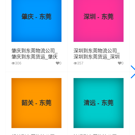
的
汕尾到东莞物流
专线运输服务。
肇庆 - 东莞
深圳 - 东莞
汕尾-东莞
起步价格
重量报价
体积报价
运输时效
优质
电仪
电仪
电仪
电仪
肇庆到东莞物流公司_
深圳到东莞物流公司_
汽运
元/票
元/公斤
元/立方
天
肇庆到东莞货运_肇庆
深圳到东莞货运_深圳
至东莞物流专线
至东莞物流专线
306
0
357
0
取货
汕尾
区域
城区,海丰县,陆河县,陆丰
送货
东莞
区域
韶关 - 东莞
清远 - 东莞
1、以上汕尾至东莞物流运费仅为站到站报价(不含取货送货
存储包装上楼等费用)仅作参考，准确报价请以同泰物流官
备注
方客服实际报价单为准！
2、以上汕尾至东莞物流价格仅为零担散货报价、且时间具
有时效性，随季节变动或货物规格略有浮动！