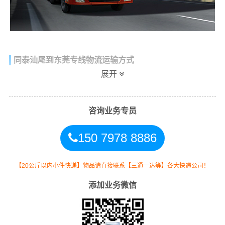
同泰汕尾到东莞专线物流运输方式
展开
同时，为了方便广大客户从汕尾物流到东莞的不同运输时
效和物流成本要求，
同泰
特推出
汕尾到东莞物流
多种运输
方式，以此来降低从广东汕尾到东莞的物流专线运输成
咨询业务专员
本，提高由汕尾发货到东莞的物流效率，以便为新老客户
150 7978 8886
提供更加优质完善的一站式从
汕尾到广东东莞
的物流门到
门运输服务！
【20公斤以内小件快递】物品请直接联系【三通一达等】各大快递公司！
添加业务微信