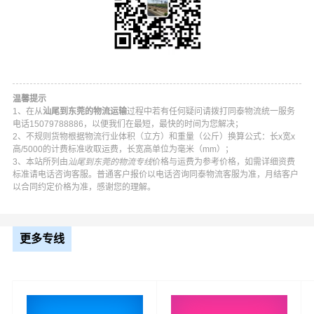
温馨提示
1、在从
汕尾到东莞的物流运输
过程中若有任何疑问请拨打同泰物流统一服务
电话15079788886，以便我们在最短，最快的时间为您解决；
2、不规则货物根据物流行业体积（立方）和重量（公斤）换算公式：长x宽x
高/5000的计费标准收取运费，长宽高单位为毫米（mm）；
同泰汕尾到东莞物流公司平台优势
3、本站所列由
汕尾到东莞的物流专线
价格与运费为参考价格，如需详细资费
标准请电话咨询客服。普通客户报价以电话咨询同泰物流客服为准，月结客户
同泰在城区,海丰县,陆河县,陆丰等地具有优势的物流网络资
以合同约定价格为准，感谢您的理解。
源，依靠为转运中心，业务覆盖公路汽车快运，铁路特快
运输，航空货运代理，仓储物流配送，产品物流，项目物
更多专线
流，并提供上门取货，送货到门，货物打包，门到门运输
等物流相关增值服务，同时在行业内率先开通汕尾至东莞
的物流专线运输业务，简化了货物操作流程，减少了货物
在途时间，提高了货物流通效率。公司秉承优质服务的核
心价值观，将一如既往地为更多的人和企业提供到更优质