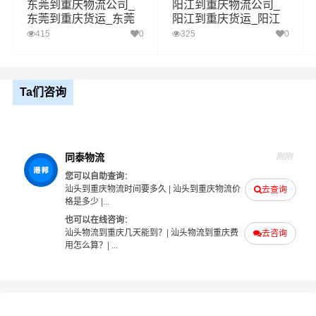
区域
东莞到重庆物流公司_
阳江到重庆物流公司_
巫溪县,石柱,秀山,酉阳,彭水
东莞到重庆货运_东莞
阳江到重庆货运_阳江
至重庆物流专线
至重庆物流专线
415
0
325
0
1、以上汕头至重庆物流运费仅为站到站报价(不含取货送货
存储包装上楼等费用)仅作参考，准确报价请以同泰物流官
备注
方客服实际报价单为准！
2、以上汕头至重庆物流价格仅为零担散货报价、且时间具
Ta们咨询
有时效性，随季节变动或货物规格略有浮动！
如何计算汕头至重庆物流费用总报价？
同泰物流
刚刚
物流费用总报价=汕头提货费用+专线运输费用+重庆送货上
您可以自助查询
：
门费用。
汕头到重庆物流时间要多久
|
汕头到重庆物流价
去查询
格是多少
|...
怎么计算专线运输费用？
也可以在线咨询
：
汕头物流到重庆几天能到？
|
汕头物流到重庆费
去咨询
专线运输费用的计算方式为：单价货物乘以重量或者体
用怎么算？
| ...
积。先确定货物性质，货物性质可分为重货、重泡货、泡
货，根据货物性质确定单价。
什么是提货费用（也称接货费、取货费、上门提货费）？