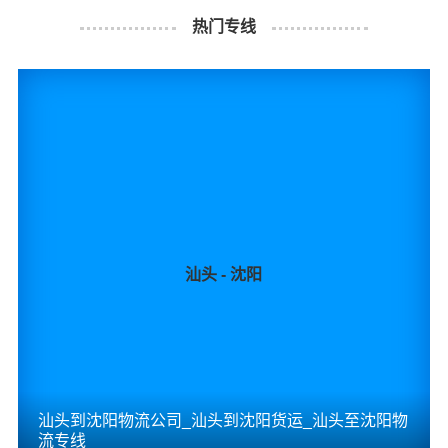
物流公司安排车辆上门把货物运送到专线运输商进行配载
热门专线
过程中产生的费用称为提货费。提货过程是发货时很重要
的环节，要确认件数、重量、体积、包装、收货信息等物
流基本信息。
什么是送货费用？
即送货上门费用。物流公司安排车辆把货物从重庆物流集
散地运送到指定的收货地点，期间产生的费用称为送货
费。
同泰物流汕头物流业务部秉承“用心呵护，值得托付”的服务
汕头 - 沈阳
理念，凭借汕头至重庆物流的优质平台，始终致力于为客
户提供优质高效的汕头到重庆的专线物流运输服务。汕头
到重庆货运专线是港邦的优质品牌服务，我们一直多年的
在为各行各业提供我们的物流服务，也得到了很多客户的
认可和口碑相传，如果您有意向选择我们，我们非常乐意
汕头到沈阳物流公司_汕头到沈阳货运_汕头至沈阳物
为您解决物流相关问题。当然，还有很多优秀的
物流公司
流专线