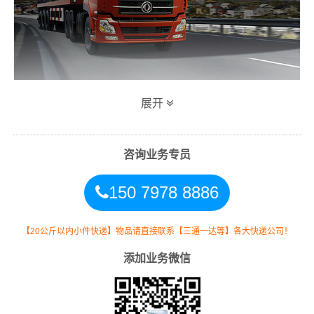
展开
同泰汕头到重庆专线物流运输方式
同时，为了方便广大客户从汕头物流到重庆的不同运输时
咨询业务专员
效和物流成本要求，
同泰
特推出
汕头到重庆物流
多种运输
150 7978 8886
方式，以此来降低从广东汕头到重庆的物流专线运输成
本，提高由汕头发货到重庆的物流效率，以便为新老客户
提供更加优质完善的一站式从
汕头到重庆重庆
的物流门到
【20公斤以内小件快递】物品请直接联系【三通一达等】各大快递公司！
门运输服务！
添加业务微信