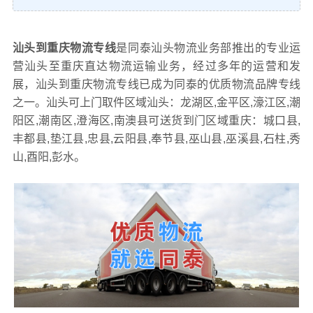
汕头到重庆物流专线
是同泰汕头物流业务部推出的专业运
营汕头至重庆直达物流运输业务，经过多年的运营和发
展，汕头到重庆物流专线已成为同泰的优质物流品牌专线
之一。汕头可上门取件区域汕头：龙湖区,金平区,濠江区,潮
阳区,潮南区,澄海区,南澳县可送货到门区域重庆：城口县,
丰都县,垫江县,忠县,云阳县,奉节县,巫山县,巫溪县,石柱,秀
山,酉阳,彭水。