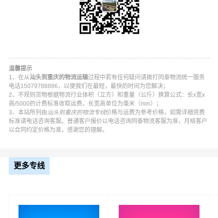
温馨提示
1、在从
汕头到重庆的物流运输
过程中若有任何疑问请拨打同泰物流统一服务
电话15079788886，以便我们在最短，最快的时间为您解决；
2、不规则货物根据物流行业体积（立方）和重量（公斤）换算公式：长x宽x
高/5000的计费标准收取运费，长宽高单位为毫米（mm）；
3、本站所列由
汕头到重庆的物流专线
价格与运费为参考价格，如需详细资费
标准请电话咨询客服。普通客户报价以电话咨询同泰物流客服为准，月结客户
同泰汕头到重庆物流公司平台优势
以合同约定价格为准，感谢您的理解。
同泰在龙湖区,金平区,濠江区,潮阳区,潮南区,澄海区,南澳县
更多专线
等地具有优势的物流网络资源，依靠城口县,丰都县,垫江县,
忠县,云阳县,奉节县,巫山县,巫溪县,石柱,秀山,酉阳,彭水为
转运中心，业务覆盖公路汽车快运，铁路特快运输，航空
货运代理，仓储物流配送，产品物流，项目物流，并提供
上门取货，送货到门，货物打包，门到门运输等物流相关