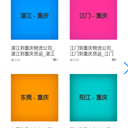
增值服务，同时在行业内率先开通汕头至重庆的物流专线
运输业务，简化了货物操作流程，减少了货物在途时间，
湛江 - 重庆
江门 - 重庆
提高了货物流通效率。公司秉承优质服务的核心价值观，
将一如既往地为更多的人和企业提供到更优质的
汕头到重
庆物流
专线运输服务。
湛江到重庆物流公司_
江门到重庆物流公司_
湛江到重庆货运_湛江
江门到重庆货运_江门
至重庆物流专线
至重庆物流专线
汕头-重庆
起步价格
重量报价
体积报价
运输时效
346
0
358
0
优质
电仪
电仪
电仪
电仪
汽运
元/票
元/公斤
元/立方
天
汕头
东莞 - 重庆
阳江 - 重庆
取货
龙湖区,金平区,濠江区,潮阳区,潮南区,澄海区,南澳
区域
县
重庆
送货
城口县,丰都县,垫江县,忠县,云阳县,奉节县,巫山县,