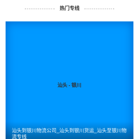
过程中产生的费用称为提货费。提货过程是发货时很重要
热门专线
的环节，要确认件数、重量、体积、包装、收货信息等物
流基本信息。
什么是送货费用？
即送货上门费用。物流公司安排车辆把货物从梅州物流集
散地运送到指定的收货地点，期间产生的费用称为送货
费。
同泰物流汕头物流业务部秉承“用心呵护，值得托付”的服务
理念，凭借汕头至梅州物流的优质平台，始终致力于为客
汕头 - 银川
户提供优质高效的汕头到梅州的专线物流运输服务。汕头
到梅州货运专线是港邦的优质品牌服务，我们一直多年的
在为各行各业提供我们的物流服务，也得到了很多客户的
认可和口碑相传，如果您有意向选择我们，我们非常乐意
为您解决物流相关问题。当然，还有很多优秀的
物流公司
汕头到银川物流公司_汕头到银川货运_汕头至银川物
也提供从汕头发物流到梅州的运输服务，您也可以多多咨
流专线