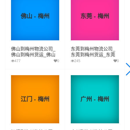
货物操作流程，减少了货物在途时间，提高了货物流通效
率。公司秉承优质服务的核心价值观，将一如既往地为更
佛山 - 梅州
东莞 - 梅州
多的人和企业提供到更优质的
汕头到梅州物流
专线运输服
务。
佛山到梅州物流公司_
东莞到梅州物流公司_
汕头-梅州
起步价格
重量报价
体积报价
运输时效
佛山到梅州货运_佛山
东莞到梅州货运_东莞
至梅州物流专线
至梅州物流专线
477
0
245
0
优质
电仪
电仪
电仪
电仪
汽运
元/票
元/公斤
元/立方
天
汕头
取货
龙湖区,金平区,濠江区,潮阳区,潮南区,澄海区,南澳
区域
江门 - 梅州
广州 - 梅州
县
梅州
送货
梅江区,梅县区,大埔县,丰顺县,五华县,平远县,蕉岭
区域
县,兴宁