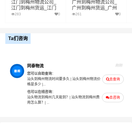
江门到梅州物流公司_
广州到梅州物流公司_
江门到梅州货运_江门
广州到梅州货运_广州
1、以上汕头至梅州物流运费仅为站到站报价(不含取货送货
至梅州物流专线
至梅州物流专线
283
0
261
0
存储包装上楼等费用)仅作参考，准确报价请以同泰物流官
备注
方客服实际报价单为准！
2、以上汕头至梅州物流价格仅为零担散货报价、且时间具
有时效性，随季节变动或货物规格略有浮动！
Ta们咨询
如何计算汕头至梅州物流费用总报价？
物流费用总报价=汕头提货费用+专线运输费用+梅州送货上
同泰物流
刚刚
门费用。
您可以自助查询
：
汕头到梅州物流时间要多久
|
汕头到梅州物流价
去查询
怎么计算专线运输费用？
格是多少
|...
专线运输费用的计算方式为：单价货物乘以重量或者体
也可以在线咨询
：
汕头物流到梅州几天能到？
|
汕头物流到梅州费
去咨询
积。先确定货物性质，货物性质可分为重货、重泡货、泡
用怎么算？
| ...
货，根据货物性质确定单价。
什么是提货费用（也称接货费、取货费、上门提货费）？
物流公司安排车辆上门把货物运送到专线运输商进行配载