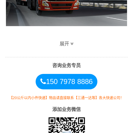
同泰汕头到梅州专线物流运输方式
展开
同时，为了方便广大客户从汕头物流到梅州的不同运输时
效和物流成本要求，
同泰
特推出
汕头到梅州物流
多种运输
咨询业务专员
方式，以此来降低从广东汕头到梅州的物流专线运输成
150 7978 8886
本，提高由汕头发货到梅州的物流效率，以便为新老客户
提供更加优质完善的一站式从
汕头到广东梅州
的物流门到
门运输服务！
【20公斤以内小件快递】物品请直接联系【三通一达等】各大快递公司！
添加业务微信