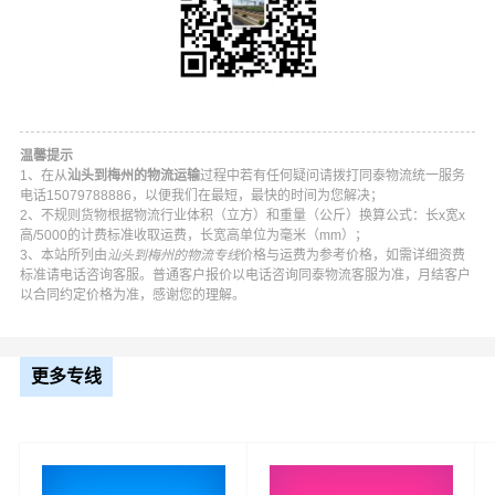
温馨提示
1、在从
汕头到梅州的物流运输
过程中若有任何疑问请拨打同泰物流统一服务
电话15079788886，以便我们在最短，最快的时间为您解决；
2、不规则货物根据物流行业体积（立方）和重量（公斤）换算公式：长x宽x
高/5000的计费标准收取运费，长宽高单位为毫米（mm）；
3、本站所列由
汕头到梅州的物流专线
价格与运费为参考价格，如需详细资费
同泰汕头到梅州物流公司平台优势
标准请电话咨询客服。普通客户报价以电话咨询同泰物流客服为准，月结客户
以合同约定价格为准，感谢您的理解。
同泰在龙湖区,金平区,濠江区,潮阳区,潮南区,澄海区,南澳县
等地具有优势的物流网络资源，依靠梅江区,梅县区,大埔县,
更多专线
丰顺县,五华县,平远县,蕉岭县,兴宁为转运中心，业务覆盖
公路汽车快运，铁路特快运输，航空货运代理，仓储物流
配送，产品物流，项目物流，并提供上门取货，送货到
门，货物打包，门到门运输等物流相关增值服务，同时在
行业内率先开通汕头至梅州的物流专线运输业务，简化了