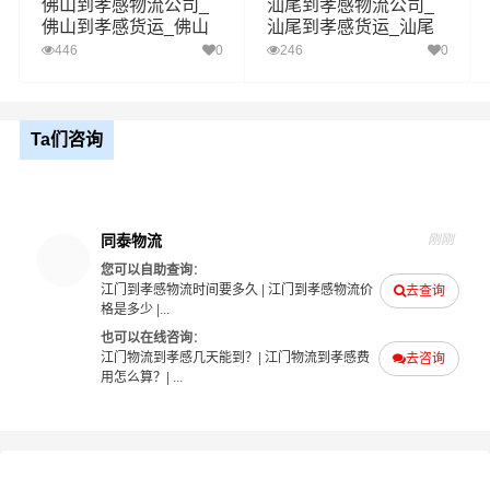
佛山到孝感物流公司_
汕尾到孝感物流公司_
备注
方客服实际报价单为准！
2、以上江门至孝感物流价格仅为零担散货报价、且时间具
佛山到孝感货运_佛山
汕尾到孝感货运_汕尾
有时效性，随季节变动或货物规格略有浮动！
至孝感物流专线
至孝感物流专线
446
0
246
0
如何计算江门至孝感物流费用总报价？
Ta们咨询
物流费用总报价=江门提货费用+专线运输费用+孝感送货上
门费用。
怎么计算专线运输费用？
同泰物流
刚刚
专线运输费用的计算方式为：单价货物乘以重量或者体
您可以自助查询
：
江门到孝感物流时间要多久
|
江门到孝感物流价
去查询
积。先确定货物性质，货物性质可分为重货、重泡货、泡
格是多少
|...
货，根据货物性质确定单价。
也可以在线咨询
：
江门物流到孝感几天能到？
|
江门物流到孝感费
去咨询
什么是提货费用（也称接货费、取货费、上门提货费）？
用怎么算？
| ...
物流公司安排车辆上门把货物运送到专线运输商进行配载
过程中产生的费用称为提货费。提货过程是发货时很重要
的环节，要确认件数、重量、体积、包装、收货信息等物