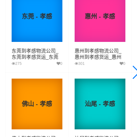
货物在途时间，提高了货物流通效率。公司秉承优质服务
的核心价值观，将一如既往地为更多的人和企业提供到更
东莞 - 孝感
惠州 - 孝感
优质的
江门到孝感物流
专线运输服务。
江门-孝感
起步价格
重量报价
体积报价
运输时效
东莞到孝感物流公司_
惠州到孝感物流公司_
东莞到孝感货运_东莞
惠州到孝感货运_惠州
至孝感物流专线
至孝感物流专线
优质
电仪
电仪
电仪
电仪
275
0
301
0
汽运
元/票
元/公斤
元/立方
天
取货
江门
区域
蓬江区,江海区,新会区,台山,开平,鹤山,恩平
佛山 - 孝感
汕尾 - 孝感
送货
孝感
区域
孝南区,孝昌县,大悟县,云梦县,应城,安陆,汉川
1、以上江门至孝感物流运费仅为站到站报价(不含取货送货
存储包装上楼等费用)仅作参考，准确报价请以同泰物流官