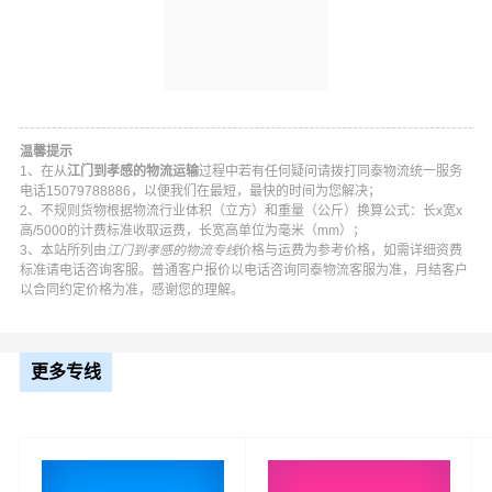
温馨提示
1、在从
江门到孝感的物流运输
过程中若有任何疑问请拨打同泰物流统一服务
电话15079788886，以便我们在最短，最快的时间为您解决；
2、不规则货物根据物流行业体积（立方）和重量（公斤）换算公式：长x宽x
高/5000的计费标准收取运费，长宽高单位为毫米（mm）；
3、本站所列由
江门到孝感的物流专线
价格与运费为参考价格，如需详细资费
同泰江门到孝感物流公司平台优势
标准请电话咨询客服。普通客户报价以电话咨询同泰物流客服为准，月结客户
以合同约定价格为准，感谢您的理解。
同泰在蓬江区,江海区,新会区,台山,开平,鹤山,恩平等地具有
优势的物流网络资源，依靠孝南区,孝昌县,大悟县,云梦县,
更多专线
应城,安陆,汉川为转运中心，业务覆盖公路汽车快运，铁路
特快运输，航空货运代理，仓储物流配送，产品物流，项
目物流，并提供上门取货，送货到门，货物打包，门到门
运输等物流相关增值服务，同时在行业内率先开通江门至
孝感的物流专线运输业务，简化了货物操作流程，减少了