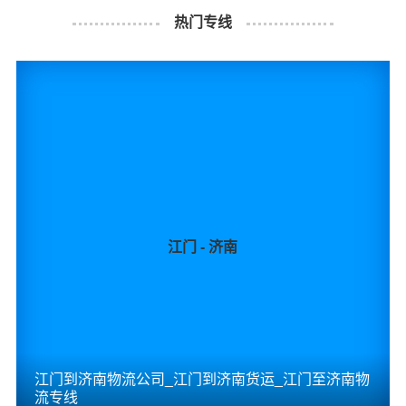
流基本信息。
热门专线
什么是送货费用？
即送货上门费用。物流公司安排车辆把货物从孝感物流集
散地运送到指定的收货地点，期间产生的费用称为送货
费。
同泰物流江门物流业务部秉承“用心呵护，值得托付”的服务
理念，凭借江门至孝感物流的优质平台，始终致力于为客
户提供优质高效的江门到孝感的专线物流运输服务。江门
到孝感货运专线是港邦的优质品牌服务，我们一直多年的
江门 - 济南
在为各行各业提供我们的物流服务，也得到了很多客户的
认可和口碑相传，如果您有意向选择我们，我们非常乐意
为您解决物流相关问题。当然，还有很多优秀的
物流公司
也提供从江门发物流到孝感的运输服务，您也可以多多咨
询，找到合适您的物流服务商。
江门到济南物流公司_江门到济南货运_江门至济南物
流专线
#
#
#
#
江门物流
孝感物流
江门货运
孝感货运