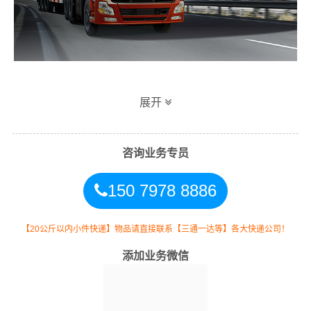
同泰江门到孝感专线物流运输方式
展开
同时，为了方便广大客户从江门物流到孝感的不同运输时
效和物流成本要求，
同泰
特推出
江门到孝感物流
多种运输
咨询业务专员
方式，以此来降低从广东江门到孝感的物流专线运输成
150 7978 8886
本，提高由江门发货到孝感的物流效率，以便为新老客户
提供更加优质完善的一站式从
江门到湖北孝感
的物流门到
门运输服务！
【20公斤以内小件快递】物品请直接联系【三通一达等】各大快递公司！
添加业务微信