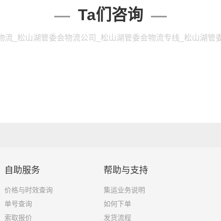
Ta们咨询
物流_松山湖管委会物流公司_松山湖管委会物流专线_松山湖管
自助服务
帮助与支持
价格与时效查询
集运业务说明
单号查询
如何下单
索取报价
发货流程